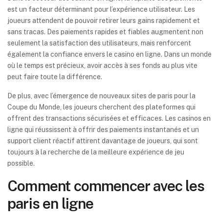
est un facteur déterminant pour l’expérience utilisateur. Les
joueurs attendent de pouvoir retirer leurs gains rapidement et
sans tracas. Des paiements rapides et fiables augmentent non
seulement la satisfaction des utilisateurs, mais renforcent
également la confiance envers le casino en ligne. Dans un monde
où le temps est précieux, avoir accès à ses fonds au plus vite
peut faire toute la différence.
De plus, avec l’émergence de nouveaux sites de paris pour la
Coupe du Monde, les joueurs cherchent des plateformes qui
offrent des transactions sécurisées et efficaces. Les casinos en
ligne qui réussissent à offrir des paiements instantanés et un
support client réactif attirent davantage de joueurs, qui sont
toujours à la recherche de la meilleure expérience de jeu
possible.
Comment commencer avec les
paris en ligne