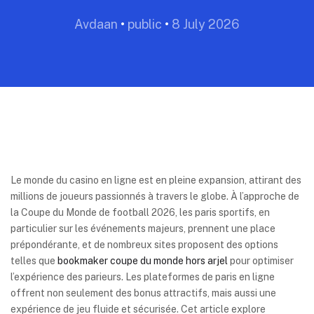
Avdaan
•
public
•
8 July 2026
Le monde du casino en ligne est en pleine expansion, attirant des
millions de joueurs passionnés à travers le globe. À l’approche de
la Coupe du Monde de football 2026, les paris sportifs, en
particulier sur les événements majeurs, prennent une place
prépondérante, et de nombreux sites proposent des options
telles que
bookmaker coupe du monde hors arjel
pour optimiser
l’expérience des parieurs. Les plateformes de paris en ligne
offrent non seulement des bonus attractifs, mais aussi une
expérience de jeu fluide et sécurisée. Cet article explore