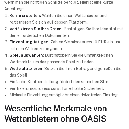
wenn man die richtigen Schritte befolgt. Hier ist eine kurze
Anleitung:
Konto erstellen:
Wählen Sie einen Wettanbieter und
registrieren Sie sich auf dessen Plattform.
Verifizieren Sie Ihre Daten:
Bestätigen Sie Ihre Identität mit
den erforderlichen Dokumenten.
Einzahlung tätigen:
Zahlen Sie mindestens 10 EUR ein, um
mit dem Wetten zu beginnen.
Spiel auswählen:
Durchstöbern Sie die umfangreichen
Wettmärkte, um das passende Spiel zu finden.
Wette platzieren:
Setzen Sie Ihren Betrag und genießen Sie
das Spiel!
Einfache Kontoerstellung fördert den schnellen Start.
Verifizierungsprozess sorgt für erhöhte Sicherheit.
Minimale Einzahlung ermöglicht einen risikofreien Einstieg.
Wesentliche Merkmale von
Wettanbietern ohne OASIS