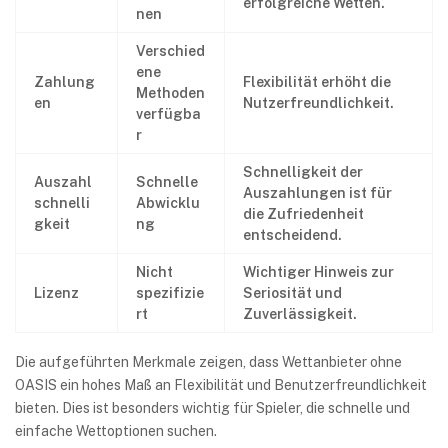
erfolgreiche Wetten.
nen
Verschied
ene
Zahlung
Flexibilität erhöht die
Methoden
en
Nutzerfreundlichkeit.
verfügba
r
Schnelligkeit der
Auszahl
Schnelle
Auszahlungen ist für
schnelli
Abwicklu
die Zufriedenheit
gkeit
ng
entscheidend.
Nicht
Wichtiger Hinweis zur
Lizenz
spezifizie
Seriosität und
rt
Zuverlässigkeit.
Die aufgeführten Merkmale zeigen, dass Wettanbieter ohne
OASIS ein hohes Maß an Flexibilität und Benutzerfreundlichkeit
bieten. Dies ist besonders wichtig für Spieler, die schnelle und
einfache Wettoptionen suchen.