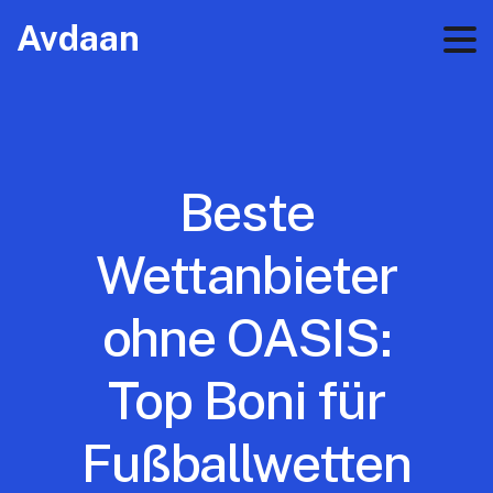
Avdaan
Beste
Wettanbieter
ohne OASIS:
Top Boni für
Fußballwetten