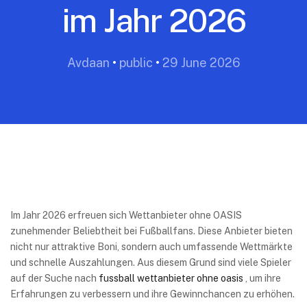
im Jahr 2026
Avdaan
•
public
•
29 June 2026
Im Jahr 2026 erfreuen sich Wettanbieter ohne OASIS
zunehmender Beliebtheit bei Fußballfans. Diese Anbieter bieten
nicht nur attraktive Boni, sondern auch umfassende Wettmärkte
und schnelle Auszahlungen. Aus diesem Grund sind viele Spieler
auf der Suche nach
fussball wettanbieter ohne oasis
, um ihre
Erfahrungen zu verbessern und ihre Gewinnchancen zu erhöhen.