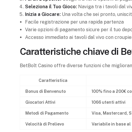
Seleziona il Tuo Gioco:
Naviga tra i tavoli dal vi
Inizia a Giocare:
Una volta che sei pronto, uniscit
Facile registrazione per una rapida partenza
Varie opzioni di pagamento sicure per il tuo dep
Accesso immediato ai tavoli dal vivo con croupie
Caratteristiche chiave di B
BetBolt Casino offre diverse funzioni che miglioran
Caratteristica
Bonus di Benvenuto
100% fino a 200€ co
Giocatori Attivi
1066 utenti attivi
Metodi di Pagamento
Visa, Mastercard, Sk
Velocità di Prelievo
Variabile in base al