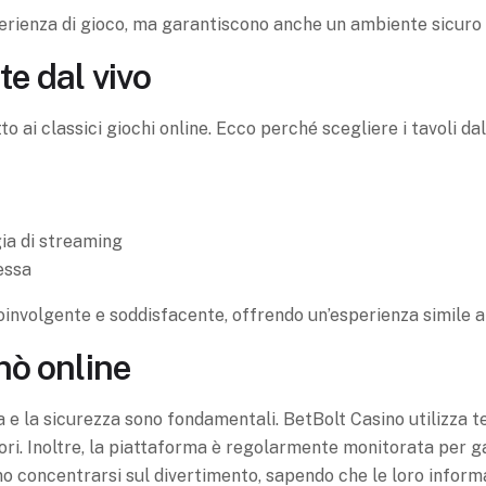
erienza di gioco, ma garantiscono anche un ambiente sicuro e 
te dal vivo
tto ai classici giochi online. Ecco perché scegliere i tavoli 
ia di streaming
essa
coinvolgente e soddisfacente, offrendo un’esperienza simile a 
nò online
cia e la sicurezza sono fondamentali. BetBolt Casino utilizza 
tori. Inoltre, la piattaforma è regolarmente monitorata per g
no concentrarsi sul divertimento, sapendo che le loro informa