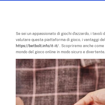
Se sei un appassionato di giochi d’azzardo, i tavol
valutare questa piattaforma di gioco, i vantaggi de
https://betbolt.info/it-it/
. Scopriremo anche come ini
mondo del gioco online in modo sicuro e divertente.