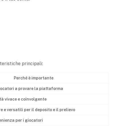
eristiche principali:
Perché è importante
iocatori a provare la piattaforma
à vivace e coinvolgente
 e versatili per il deposito e il prelievo
enienza per i giocatori