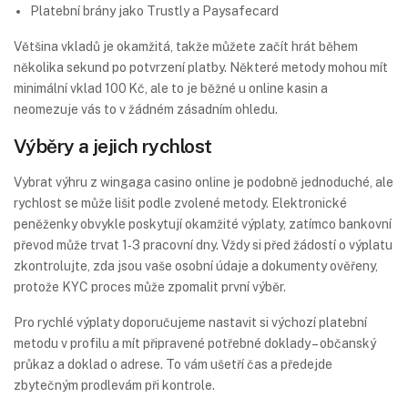
Platební brány jako Trustly a Paysafecard
Většina vkladů je okamžitá, takže můžete začít hrát během
několika sekund po potvrzení platby. Některé metody mohou mít
minimální vklad 100 Kč, ale to je běžné u online kasin a
neomezuje vás to v žádném zásadním ohledu.
Výběry a jejich rychlost
Vybrat výhru z wingaga casino online je podobně jednoduché, ale
rychlost se může lišit podle zvolené metody. Elektronické
peněženky obvykle poskytují okamžité výplaty, zatímco bankovní
převod může trvat 1‑3 pracovní dny. Vždy si před žádostí o výplatu
zkontrolujte, zda jsou vaše osobní údaje a dokumenty ověřeny,
protože KYC proces může zpomalit první výběr.
Pro rychlé výplaty doporučujeme nastavit si výchozí platební
metodu v profilu a mít připravené potřebné doklady – občanský
průkaz a doklad o adrese. To vám ušetří čas a předejde
zbytečným prodlevám při kontrole.