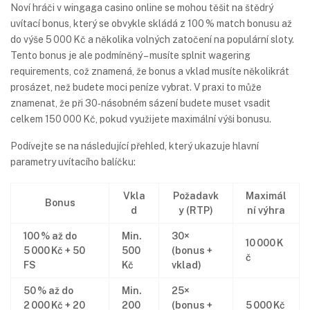
Noví hráči v wingaga casino online se mohou těšit na štědrý
uvítací bonus, který se obvykle skládá z 100 % match bonusu až
do výše 5 000 Kč a několika volných zatočení na populární sloty.
Tento bonus je ale podmíněný – musíte splnit wagering
requirements, což znamená, že bonus a vklad musíte několikrát
prosázet, než budete moci peníze vybrat. V praxi to může
znamenat, že při 30‑násobném sázení budete muset vsadit
celkem 150 000 Kč, pokud využijete maximální výši bonusu.
Podívejte se na následující přehled, který ukazuje hlavní
parametry uvítacího balíčku:
Vkla
Požadavk
Maximál
Bonus
d
y (RTP)
ní výhra
100 % až do
Min.
30×
10 000 K
5 000 Kč + 50
500
(bonus +
č
FS
Kč
vklad)
50 % až do
Min.
25×
2 000 Kč + 20
200
(bonus +
5 000 Kč