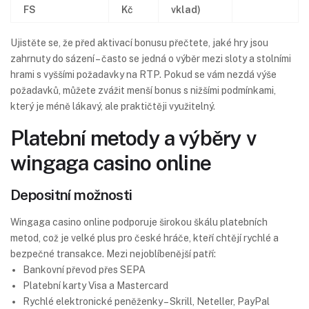
FS
Kč
vklad)
Ujistěte se, že před aktivací bonusu přečtete, jaké hry jsou
zahrnuty do sázení – často se jedná o výběr mezi sloty a stolními
hrami s vyššími požadavky na RTP. Pokud se vám nezdá výše
požadavků, můžete zvážit menší bonus s nižšími podmínkami,
který je méně lákavý, ale praktičtěji využitelný.
Platební metody a výběry v
wingaga casino online
Depositní možnosti
Wingaga casino online podporuje širokou škálu platebních
metod, což je velké plus pro české hráče, kteří chtějí rychlé a
bezpečné transakce. Mezi nejoblíbenější patří:
Bankovní převod přes SEPA
Platební karty Visa a Mastercard
Rychlé elektronické peněženky – Skrill, Neteller, PayPal