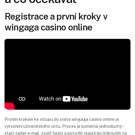
Registrace a první kroky v
wingaga casino online
Prvním krokem ke vstupu do světa wingaga casino online je
vytvoření uživatelského účtu. Proces je poměrně jednoduchý –
stačí zadat e‑mail, zvolit heslo a potvrdit registraci kliknutím na